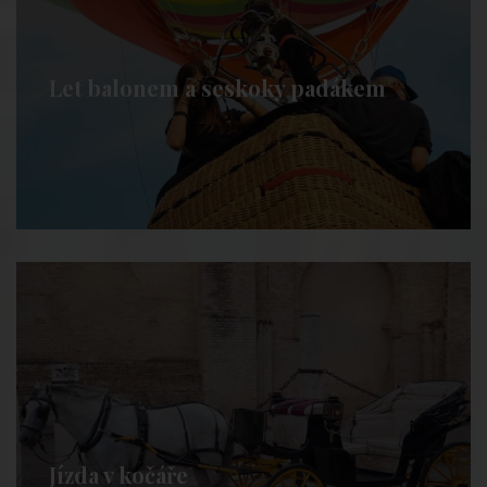
Let balonem a seskoky padákem
Jízda v kočáře