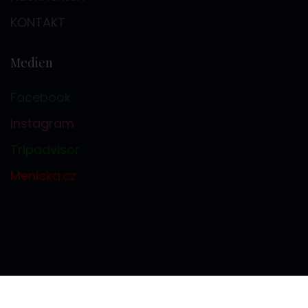
KONTAKT
Medien
Facebook
Instagram
Tripadvisor
Menicka.cz
2018-2026 © ★★★ Hotel Mlýnská |
Informationen zur
Verarbeitung personenbezogener Daten
|
Nastavení cookies