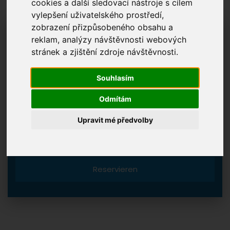
cookies a další sledovací nástroje s cílem
vylepšení uživatelského prostředí,
zobrazení přizpůsobeného obsahu a
ANKUNFT
reklam, analýzy návštěvnosti webových
stránek a zjištění zdroje návštěvnosti.
Souhlasím
ABFAHRT
Odmítám
Upravit mé předvolby
Reservieren