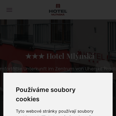
★★★ Hotel Mlýnská
mfortable Unterkunft im Zentrum von Uherske Hradi
Používáme soubory
ERFAHREN SIE MEHR
cookies
Tyto webové stránky používají soubory