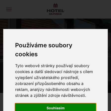
AKCE VE VINNÉM
Používáme soubory
SKLÍPKU
cookies
Tyto webové stránky používají soubory
ÚVOD
VOLNÝ ČAS
AKCE VE VINNÉM SKLÍPKU
cookies a další sledovací nástroje s cílem
vylepšení uživatelského prostředí,
zobrazení přizpůsobeného obsahu a
reklam, analýzy návštěvnosti webových
stránek a zjištění zdroje návštěvnosti.
Souhlasím