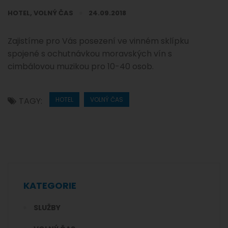
HOTEL
,
VOLNÝ ČAS
24.09.2018
Zajistíme pro Vás posezení ve vinném sklípku
spojené s ochutnávkou moravských vín s
cimbálovou muzikou pro 10-40 osob.
TAGY:
HOTEL
VOLNÝ ČAS
KATEGORIE
SLUŽBY