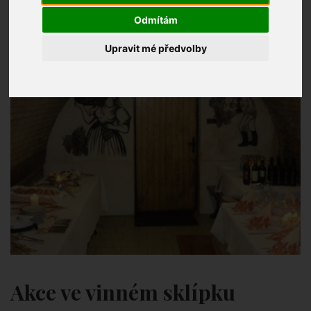
Odmítám
Upravit mé předvolby
Akce ve vinném sklípku