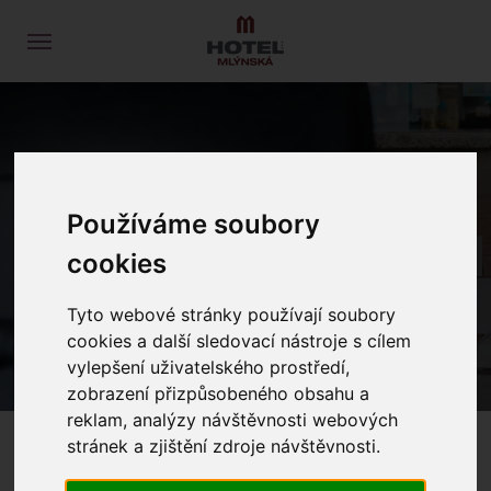
NACHRICHTEN
Používáme soubory
cookies
PROLOG
NACHRICHTEN
Tyto webové stránky používají soubory
cookies a další sledovací nástroje s cílem
vylepšení uživatelského prostředí,
zobrazení přizpůsobeného obsahu a
reklam, analýzy návštěvnosti webových
stránek a zjištění zdroje návštěvnosti.